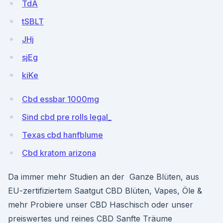
TdA
tSBLT
JHj
sjEg
kiKe
Cbd essbar 1000mg
Sind cbd pre rolls legal_
Texas cbd hanfblume
Cbd kratom arizona
Da immer mehr Studien an der Ganze Blüten, aus
EU-zertifiziertem Saatgut CBD Blüten, Vapes, Öle &
mehr Probiere unser CBD Haschisch oder unser
preiswertes und reines CBD Sanfte Träume