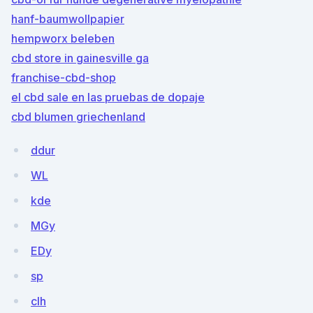
hanf-baumwollpapier
hempworx beleben
cbd store in gainesville ga
franchise-cbd-shop
el cbd sale en las pruebas de dopaje
cbd blumen griechenland
ddur
WL
kde
MGy
EDy
sp
clh