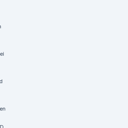
n
ei
nd
ren
BD