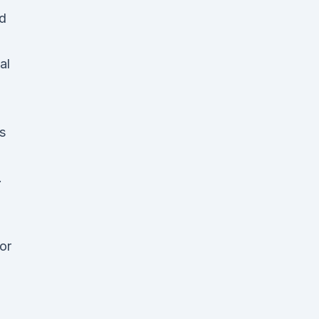
id
al
s
.
or