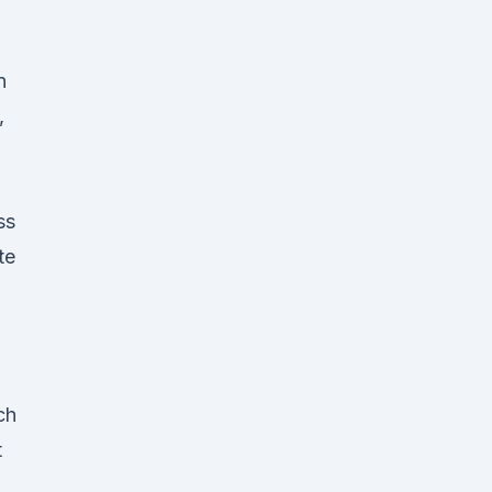
n
,
ss
te
ch
t