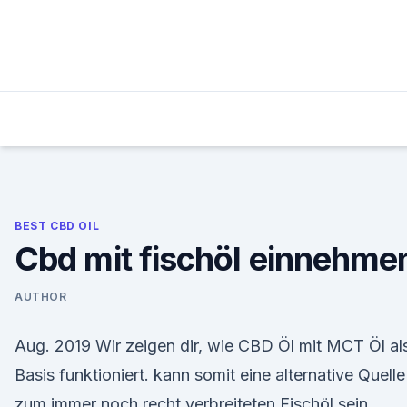
Skip
to
content
BEST CBD OIL
Cbd mit fischöl einnehme
AUTHOR
Aug. 2019 Wir zeigen dir, wie CBD Öl mit MCT Öl al
Basis funktioniert. kann somit eine alternative Quelle
zum immer noch recht verbreiteten Fischöl sein.