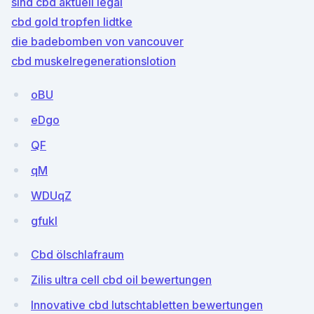
sind cbd aktuell legal
cbd gold tropfen lidtke
die badebomben von vancouver
cbd muskelregenerationslotion
oBU
eDgo
QF
qM
WDUqZ
gfukI
Cbd ölschlafraum
Zilis ultra cell cbd oil bewertungen
Innovative cbd lutschtabletten bewertungen